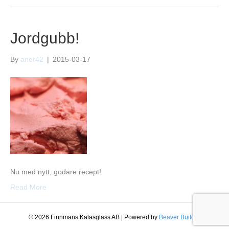
Jordgubb!
By
aner42
|
2015-03-17
Nu med nytt, godare recept!
Read More
© 2026 Finnmans Kalasglass AB
|
Powered by
Beaver Builder