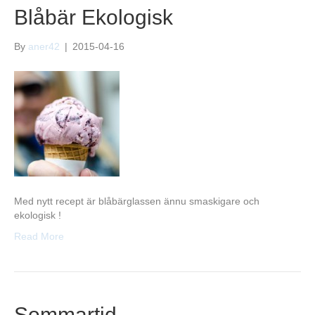
Blåbär Ekologisk
By
aner42
|
2015-04-16
Med nytt recept är blåbärglassen ännu smaskigare och
ekologisk !
Read More
Sommartid