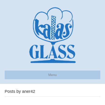
Menu
Posts by aner42