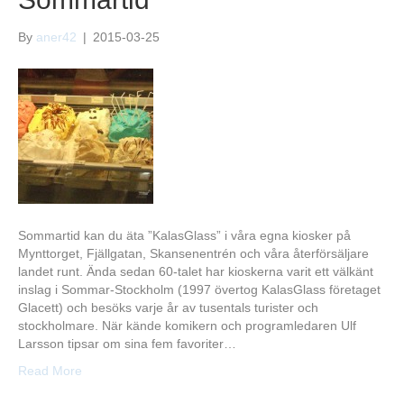
By
aner42
|
2015-03-25
Sommartid kan du äta ”KalasGlass” i våra egna kiosker på
Mynttorget, Fjällgatan, Skansenentrén och våra återförsäljare
landet runt. Ända sedan 60-talet har kioskerna varit ett välkänt
inslag i Sommar-Stockholm (1997 övertog KalasGlass företaget
Glacett) och besöks varje år av tusentals turister och
stockholmare. När kände komikern och programledaren Ulf
Larsson tipsar om sina fem favoriter…
Read More