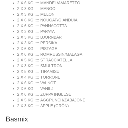
2 X 6 KG :::: MANDEL/AMARETTO
2 X 3 KG :::: MANGO
2 X 3 KG :::: MELON
2 X 6 KG :::: NOUGAT/GIANDUIA
2 X 6 KG :::: PANNACOTTA
2 X 3 KG :::: PAPAYA
2 X 3 KG :::: BJÖRNBÄR
2 X 3 KG :::: PERSIKA
2 X 6 KG :::: PISTAGE
2 X 6 KG :::: ROMRUSSIN/MALAGA
2 X 5 KG :::: STRACCIATELLA
2 X 3 KG :::: SMULTRON
2 X 5 KG :::: TIRAMISU
2 X 4 KG :::: TORRONE
2 X 6 KG :::: VALNÖT
2 X 6 KG :::: VANILJ
2 X 6 KG :::: ZUPPA INGLESE
2 X 5 KG :::: ÄGGPUNCH/ZABAJONE
2 X 3 KG :::: ÄPPLE (GRÖN)
Basmix