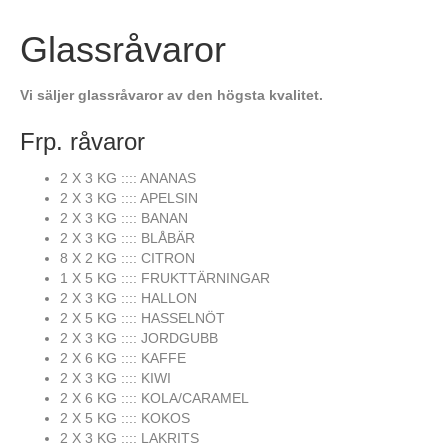
Glassråvaror
Vi säljer glassråvaror av den högsta kvalitet.
Frp. råvaror
2 X 3 KG :::: ANANAS
2 X 3 KG :::: APELSIN
2 X 3 KG :::: BANAN
2 X 3 KG :::: BLÅBÄR
8 X 2 KG :::: CITRON
1 X 5 KG :::: FRUKTTÄRNINGAR
2 X 3 KG :::: HALLON
2 X 5 KG :::: HASSELNÖT
2 X 3 KG :::: JORDGUBB
2 X 6 KG :::: KAFFE
2 X 3 KG :::: KIWI
2 X 6 KG :::: KOLA/CARAMEL
2 X 5 KG :::: KOKOS
2 X 3 KG :::: LAKRITS