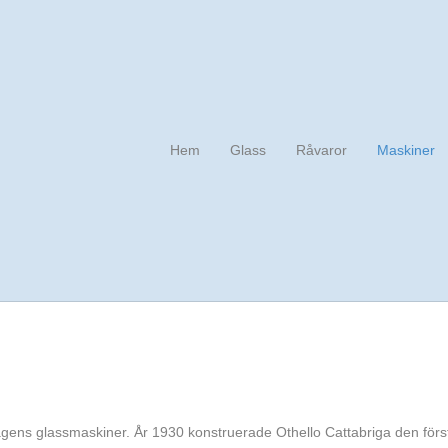
Hem
Glass
Råvaror
Maskiner
 dagens glassmaskiner. År 1930 konstruerade Othello Cattabriga den fö