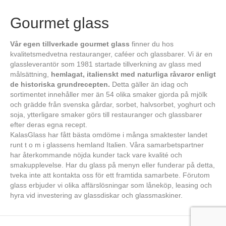
Gourmet glass
Vår egen tillverkade gourmet glass
finner du hos
kvalitetsmedvetna restauranger, caféer och glassbarer. Vi är en
glassleverantör som 1981 startade tillverkning av glass med
målsättning,
hemlagat, italienskt med naturliga råvaror enligt
de historiska grundrecepten.
Detta gäller än idag och
sortimentet innehåller mer än 54 olika smaker gjorda på mjölk
och grädde från svenska gårdar, sorbet, halvsorbet, yoghurt och
soja, ytterligare smaker görs till restauranger och glassbarer
efter deras egna recept.
KalasGlass har fått bästa omdöme i många smaktester landet
runt t o m i glassens hemland Italien. Våra samarbetspartner
har återkommande nöjda kunder tack vare kvalité och
smakupplevelse. Har du glass på menyn eller funderar på detta,
tveka inte att kontakta oss för ett framtida samarbete. Förutom
glass erbjuder vi olika affärslösningar som låneköp, leasing och
hyra vid investering av glassdiskar och glassmaskiner.